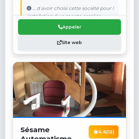
... d avoir choisi cette société pour l
installation d un monte escalier .
Appeler
Site web
Sésame
4.6
(12)
Automatisme