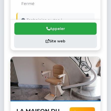
Fermé
Technicien au top !
Appeler
Site web
LA MAISON DU