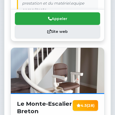
prestation et du matériel.equipe
compétente
Appeler
Site web
Le Monte-Escalier
4.5
(28)
Breton