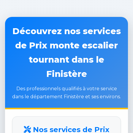
Découvrez nos services
de Prix monte escalier
tournant dans le
Finistère
Des professionnels qualifiés à votre service
dans le département Finistère et ses environs.
Nos services de Prix